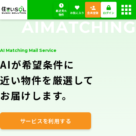
最近見た
お気に入り
会員登録
ログイン
物件
AIMATCHING
STEP01
STEP02
AI Matching Mail Service
エリア
から検索
沿線・駅
から検索
AIが希望条件に
近い物件を厳選して
地図
から検索
学区
から検索
お届けします。
フリーワード検索
検索
サービスを利用する