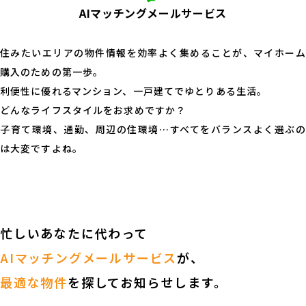
AIマッチングメールサービス
0120-192-777
住みたいエリアの物件情報を効率よく集めることが、マイホーム
受付時間 10時-19時(毎週火・水曜日を除く)
購入のための第一歩。
利便性に優れるマンション、一戸建てでゆとりある生活。
どんなライフスタイルをお求めですか？
子育て環境、通勤、周辺の住環境…すべてをバランスよく選ぶの
は大変ですよね。
忙しいあなたに代わって
AIマッチングメールサービス
が、
最適な物件
を探してお知らせします。